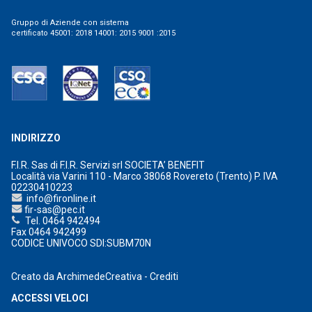
Gruppo di Aziende con sistema
certificato 45001: 2018 14001: 2015 9001 :2015
INDIRIZZO
F.I.R. Sas di F.I.R. Servizi srl SOCIETA’ BENEFIT
Località via Varini 110 - Marco 38068 Rovereto (Trento) P. IVA
02230410223
info@fironline.it
fir-sas@pec.it
Tel. 0464 942494
Fax 0464 942499
CODICE UNIVOCO SDI:SUBM70N
Creato da
ArchimedeCreativa
-
Crediti
ACCESSI VELOCI