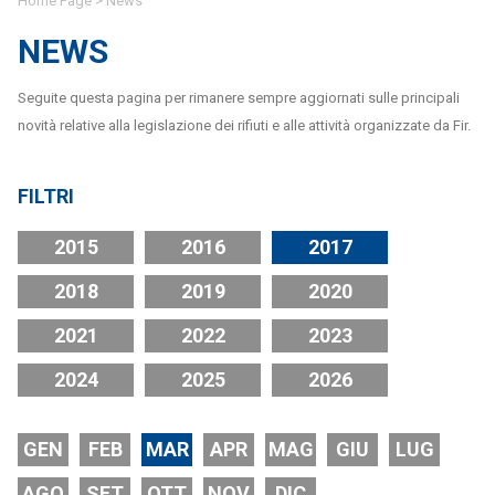
Home Page
>
News
NEWS
Seguite questa pagina per rimanere sempre aggiornati sulle principali
novità relative alla legislazione dei rifiuti e alle attività organizzate da Fir.
FILTRI
2015
2016
2017
2018
2019
2020
2021
2022
2023
2024
2025
2026
GEN
FEB
MAR
APR
MAG
GIU
LUG
AGO
SET
OTT
NOV
DIC