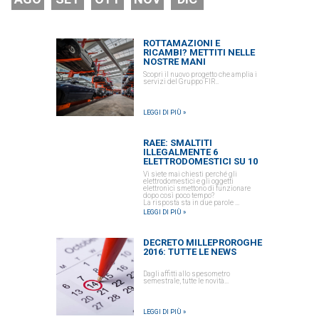
ROTTAMAZIONI E
RICAMBI? METTITI NELLE
NOSTRE MANI
Scopri il nuovo progetto che amplia i
servizi del Gruppo FIR..
LEGGI DI PIÙ »
RAEE: SMALTITI
ILLEGALMENTE 6
ELETTRODOMESTICI SU 10
Vi siete mai chiesti perché gli
elettrodomestici e gli oggetti
elettronici smettono di funzionare
dopo così poco tempo?
La risposta sta in due parole ...
LEGGI DI PIÙ »
DECRETO MILLEPROROGHE
2016: TUTTE LE NEWS
Dagli affitti allo spesometro
semestrale, tutte le novità...
LEGGI DI PIÙ »