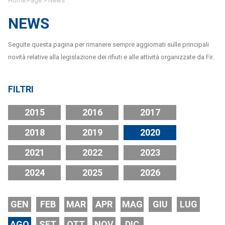
Home Page
>
News
NEWS
Seguite questa pagina per rimanere sempre aggiornati sulle principali
novità relative alla legislazione dei rifiuti e alle attività organizzate da Fir.
FILTRI
2015
2016
2017
2018
2019
2020
2021
2022
2023
2024
2025
2026
GEN
FEB
MAR
APR
MAG
GIU
LUG
AGO
SET
OTT
NOV
DIC