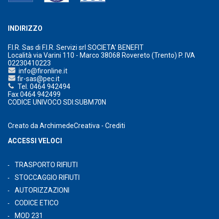
INDIRIZZO
F.I.R. Sas di F.I.R. Servizi srl SOCIETA’ BENEFIT
Località via Varini 110 - Marco 38068 Rovereto (Trento) P. IVA
02230410223
info@fironline.it
fir-sas@pec.it
Tel. 0464 942494
Fax 0464 942499
CODICE UNIVOCO SDI:SUBM70N
Creato da
ArchimedeCreativa
-
Crediti
ACCESSI VELOCI
TRASPORTO RIFIUTI
STOCCAGGIO RIFIUTI
AUTORIZZAZIONI
CODICE ETICO
MOD 231