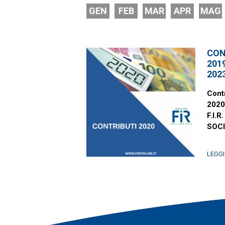
GEN
FEB
MAR
APR
MAG
CON
2019
202
Contr
2020
F.I.R.
SOCI
LEGGI 