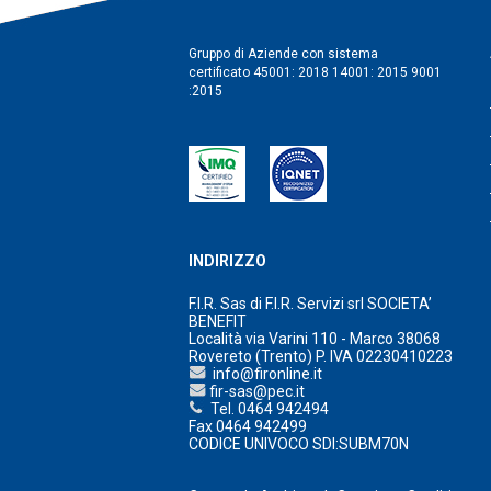
Gruppo di Aziende con sistema
certificato 45001: 2018 14001: 2015 9001
:2015
INDIRIZZO
F.I.R. Sas di F.I.R. Servizi srl SOCIETA’
BENEFIT
Località via Varini 110 - Marco 38068
Rovereto (Trento) P. IVA 02230410223
info@fironline.it
fir-sas@pec.it
Tel. 0464 942494
Fax 0464 942499
CODICE UNIVOCO SDI:SUBM70N