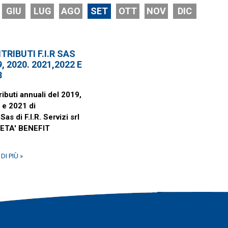
GIU
LUG
AGO
SET
OTT
NOV
DIC
TRIBUTI F.I.R SAS
, 2020. 2021,2022 E
3
ibuti annuali del 2019,
 e 2021 di
 Sas di F.I.R. Servizi srl
ETA' BENEFIT
DI PIÙ »