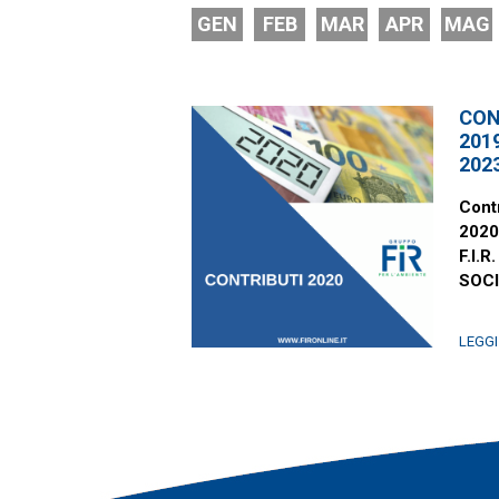
GEN
FEB
MAR
APR
MAG
CON
2019
202
Contr
2020
F.I.R.
SOCI
LEGGI 