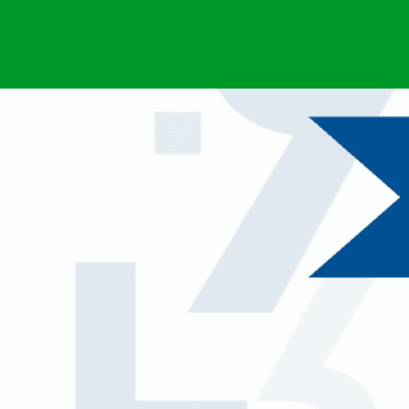
LAVORIAMO PER IL FUTURO
Il nostro impegno
Il nostro impegno sociale
I nostri report d’impatto
GESTIONE RIFIUTI SPECIALI
Smaltimento rifiuti e recupero