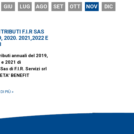
GIU
LUG
AGO
SET
OTT
NOV
DIC
TRIBUTI F.I.R SAS
, 2020. 2021,2022 E
3
ibuti annuali del 2019,
 e 2021 di
 Sas di F.I.R. Servizi srl
ETA' BENEFIT
DI PIÙ »