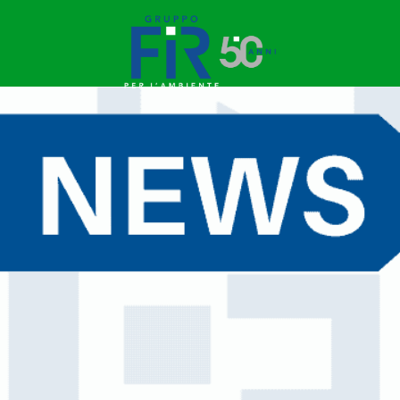
LE NOSTRE AUTORIZZAZIONI CERTIFICAZIONI
Moduli conferimento rifiuti
Le nostre certificazioni
RECUPERO ROTTAMI FERROSI E NON
Trasporto rottami
Stoccaggio ferrosi
Recupero e riciclo
CONSULENZA RIFIUTI
Caratterizzazione e classificazione
Compilazione formulari