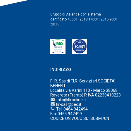
Gruppo di Aziende con sistema
certificato 45001: 2018 14001: 2015 9001
:2015
INDIRIZZO
F.I.R. Sas di F.I.R. Servizi srl SOCIETA’
BENEFIT
Località via Varini 110 - Marco 38068
Rovereto (Trento) P. IVA 02230410223
info@fironline.it
fir-sas@pec.it
Tel. 0464 942494
Fax 0464 942499
CODICE UNIVOCO SDI:SUBM70N