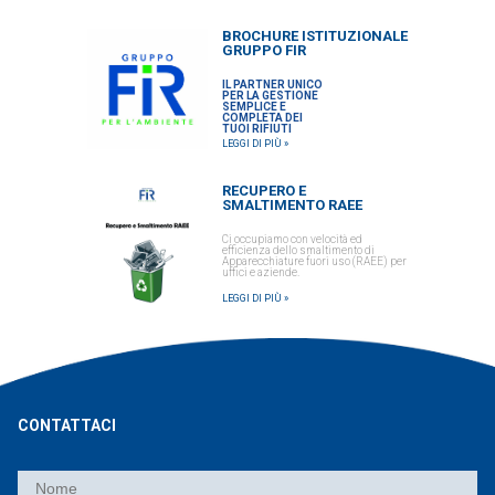
BROCHURE ISTITUZIONALE
GRUPPO FIR
IL PARTNER UNICO
PER LA GESTIONE
SEMPLICE E
COMPLETA DEI
TUOI RIFIUTI
LEGGI DI PIÙ »
RECUPERO E
SMALTIMENTO RAEE
Ci occupiamo con velocità ed
efficienza dello smaltimento di
Apparecchiature fuori uso (RAEE) per
uffici e aziende.
LEGGI DI PIÙ »
CONTATTACI