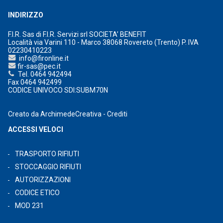
INDIRIZZO
F.I.R. Sas di F.I.R. Servizi srl SOCIETA’ BENEFIT
Località via Varini 110 - Marco 38068 Rovereto (Trento) P. IVA
02230410223
info@fironline.it
fir-sas@pec.it
Tel. 0464 942494
Fax 0464 942499
CODICE UNIVOCO SDI:SUBM70N
Creato da
ArchimedeCreativa
-
Crediti
ACCESSI VELOCI
TRASPORTO RIFIUTI
STOCCAGGIO RIFIUTI
AUTORIZZAZIONI
CODICE ETICO
MOD 231