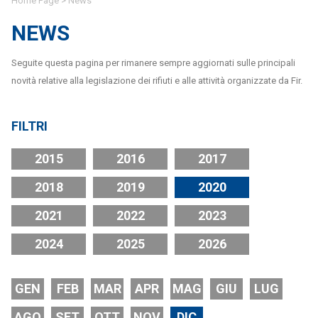
Home Page
>
News
NEWS
Seguite questa pagina per rimanere sempre aggiornati sulle principali
novità relative alla legislazione dei rifiuti e alle attività organizzate da Fir.
FILTRI
2015
2016
2017
2018
2019
2020
2021
2022
2023
2024
2025
2026
GEN
FEB
MAR
APR
MAG
GIU
LUG
AGO
SET
OTT
NOV
DIC