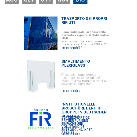
TRASPORTO DEI PROPRI
RIFIUTI
Come anticipato, ai sensi della
normativa vigente, il 25 dicembre
2020
scadranno tutte le iscrizioni
rilasciate dal 15 aprile 2008 al 25
dicembre 2010
LEGGI DI PIÙ »
SMALTIMENTO
PLEXIGLASS
Ci occupiamo anche dello
smaltimento del plexiglass!
Ma cos’è davvero questo materiale e
dove viene utilizzato?
LEGGI DI PIÙ »
INSTITUTIONELLE
BROSCHÜRE DER FIR-
GRUPPE IN DEUTSCHER
SPRACHE
DER EINZIGARTIGE
PRTNER FÜR EINE
EINFACHE UND
VOLLSTÄNDIGE
ENTSORGUNG IHRER
ABFÄLLE
LEGGI DI PIÙ »